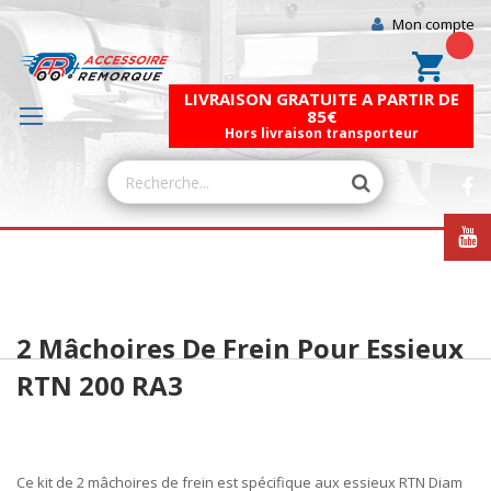
Mon compte
Mon pa
LIVRAISON GRATUITE A PARTIR DE
85€
Hors livraison transporteur
Skip
Skip
2 Mâchoires De Frein Pour Essieux
to
to
the
the
RTN 200 RA3
end
beginning
of
of
the
the
images
images
Ce kit de 2
mâchoires
de frein est spécifique aux essieux
RTN
Diam
gallery
gallery