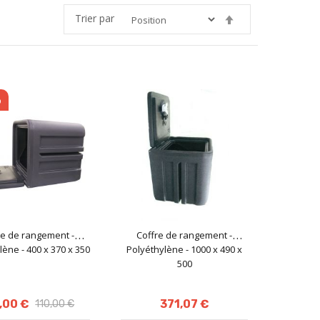
Trier par
Par
ordre
décroissant
o
re de rangement -
Coffre de rangement -
lène - 400 x 370 x 350
Polyéthylène - 1000 x 490 x
500
,00 €
371,07 €
110,00 €