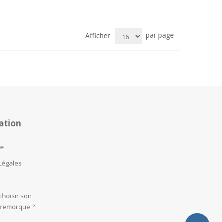
par page
Afficher
ation
te
Légales
hoisir son
 remorque ?