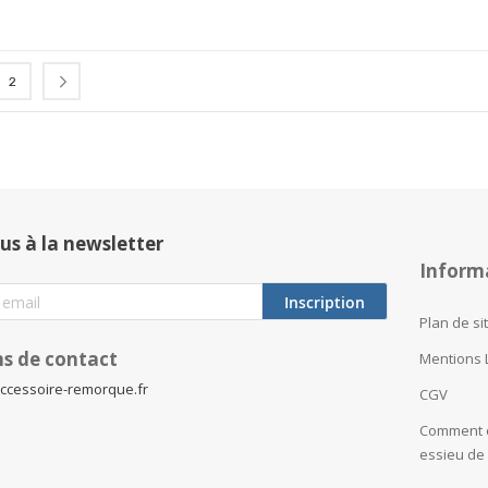
isez actuellement la page
Page
Page
Suivant
2
us à la newsletter
Inform
Inscription
Plan de si
s de contact
Mentions 
ccessoire-remorque.fr
CGV
Comment c
essieu de