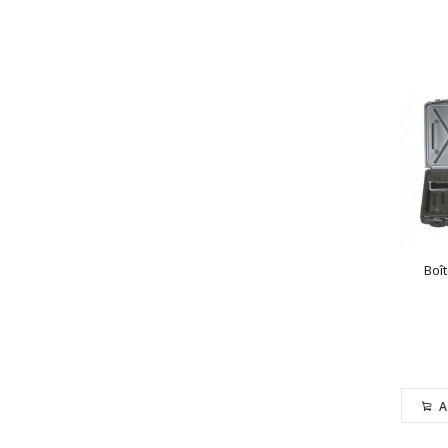
Boî
A