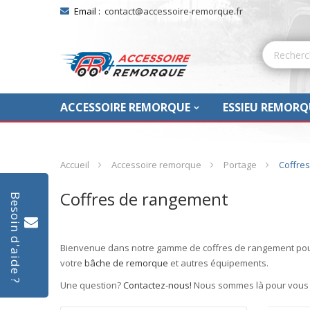
Email :
contact@accessoire-remorque.fr
ACCESSOIRE REMORQUE
ESSIEU REMORQ
Accueil
Accessoire remorque
Portage
Coffre
Coffres de rangement
Besoin d'aide ?
Bienvenue dans notre gamme de
coffres
de
rangement
pou
votre
bâche de remorque
et autres équipements.
Une question?
Contactez-nous!
Nous sommes là pour vous g