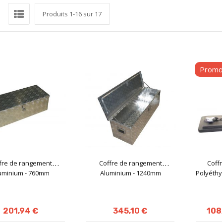
rille
Liste
r
Produits
1
-
16
sur
17
Prom
fre de rangement
Coffre de rangement
Coff
uminium - 760mm
Aluminium - 1240mm
Polyéthy
201,94 €
345,10 €
108