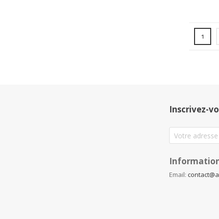
Page
Vous l
1
Inscrivez-vo
Information
Email:
contact@a