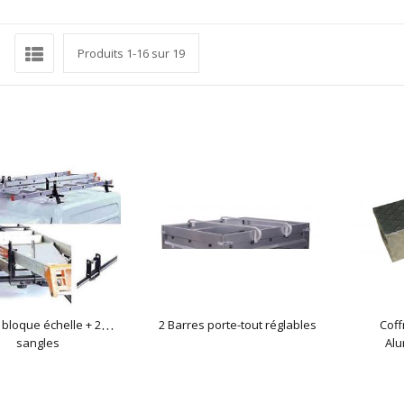
rille
Liste
r
Produits
1
-
16
sur
19
2 bloque échelle + 2
2 Barres porte-tout réglables
Coff
sangles
Alu