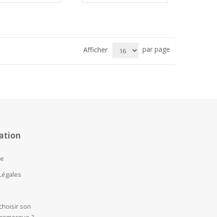
par page
Afficher
ation
te
Légales
hoisir son