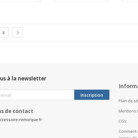
isez actuellement la page
Page
Page
Suivant
2
us à la newsletter
Inform
Inscription
Plan de si
s de contact
Mentions 
ccessoire-remorque.fr
CGV
Comment c