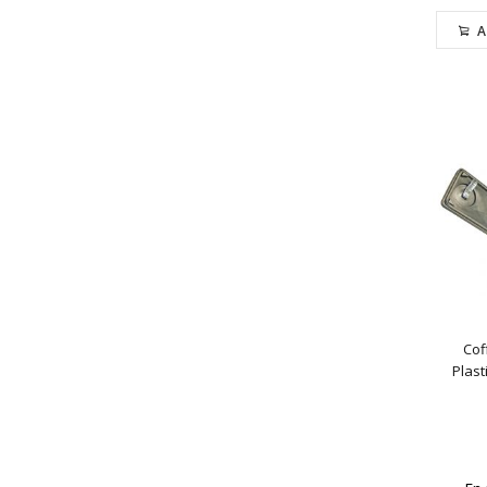
A
Cof
Plast