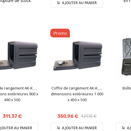
rupture de stock
En 
AJOUTER AU PANIER
Promo
de rangement AK-KO -
Coffre de rangement AK-KO -
Boît
ons extérieures 800 x
dimensions extérieures 1 000
490 x 500
x 450 x 500
311,37 €
350,96 €
421,15 €
JOUTER AU PANIER
AJOUTER AU PANIER
AJ