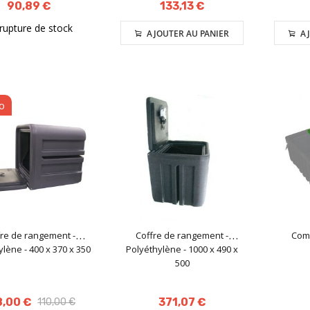
90,89 €
133,13 €
rupture de stock
AJOUTER AU PANIER
AJ
o
fre de rangement -
Coffre de rangement -
Comp
lène - 400 x 370 x 350
Polyéthylène - 1000 x 490 x
500
8,00 €
371,07 €
110,00 €