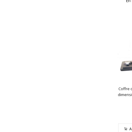
En 
Coffre 
dimensi
A