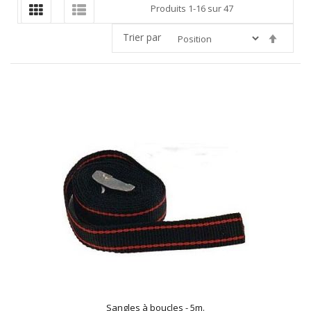
Produits
1
-
16
sur
47
Trier par
Par
ordre
décroi
Sangles à boucles - 5m.