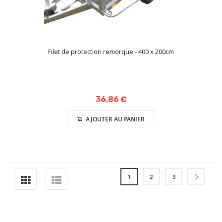
Filet de protection remorque - 400 x 200cm
36,86 €
AJOUTER AU PANIER
Page
Vous lisez actuellement la page
Page
Page
Page
Suiva
1
2
3