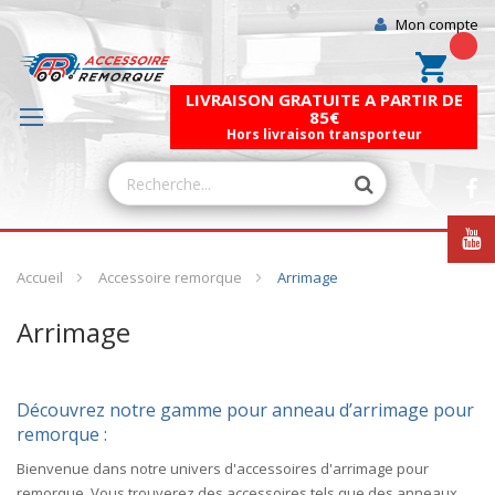
Mon compte
Mon pa
LIVRAISON GRATUITE A PARTIR DE
85€
Hors livraison transporteur
Accueil
Accessoire remorque
Arrimage
Arrimage
Découvrez notre gamme pour anneau d’arrimage pour
remorque :
Bienvenue dans notre univers d'accessoires d'arrimage pour
remorque. Vous trouverez des accessoires tels que des anneaux