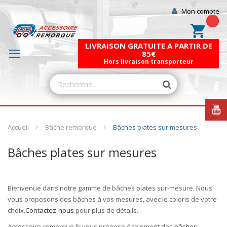
Mon compte
Mon pa
LIVRAISON GRATUITE A PARTIR DE
85€
Hors livraison transporteur
Accueil
Bâche remorque
Bâches plates sur mesures
Bâches plates sur mesures
Bienvenue dans notre gamme de
bâches
plates
sur-mesure
. Nous
vous proposons des bâches à vos mesures, avec le coloris de votre
choix.
Contactez-nous
pour plus de détails.
Accessoire-remorque.fr vous propose également des
bâches