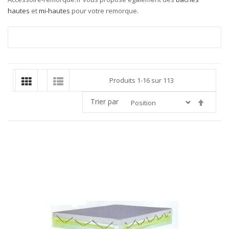
hautes
et
mi-hautes
pour votre remorque.
Produits
1
-
16
sur
113
Trier par
Par
ordre
décroi