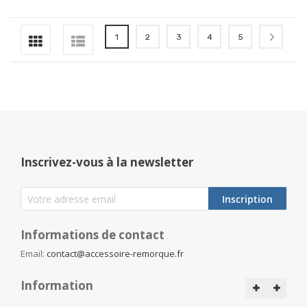
Page
Vous lisez actuellement la page
Page
Page
Page
Page
Page
Suiva
1
2
3
4
5
Inscrivez-vous à la newsletter
Inscription
Informations de contact
Email:
contact@accessoire-remorque.fr
Information