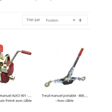
Trier par
Par
ordre
décroissant
o
 manuel ALKO 901 -
Treuil manuel portable - 800kg
Auto freiné avec câble
- Avec câble