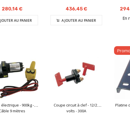
280,14 €
436,45 €
294
En 
JOUTER AU PANIER
AJOUTER AU PANIER
Prom
l électrique - 900kg -
Coupe circuit à clef - 12/24
Platine d
Câble 9 mètres
volts - 300A