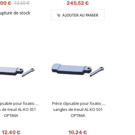
,00 €
245,52 €
42,60 €
rupture de stock
AJOUTER AU PANIER
ipsable pour fixation
Pièce clipsable pour fixation
 de treuil AL-KO 351
sangles de treuil AL-KO 501
OPTIMA
OPTIMA
12,40 €
10,24 €