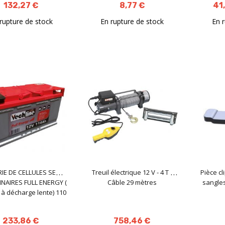
132,27 €
8,77 €
41
rupture de stock
En rupture de stock
En 
IE DE CELLULES SEMI
Treuil électrique 12 V - 4 T -
Pièce cl
NAIRES FULL ENERGY (
Câble 29 mètres
sangles
 à décharge lente) 110
AH
233,86 €
758,46 €