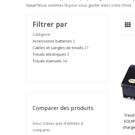
nous!
Nous sommes là pour vous guider dans votre choix.
G
Affiche
Filtrer par
en
Catégorie
Accessoires batteries
2
Cables et sangles de treuils
27
Treuils électriques
5
Treuils manuels
34
Comparer des produits
Treui
EQUIP
Vous n’avez pas d’articles à
charge
comparer.
cor