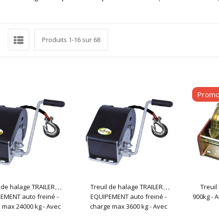
rille
Liste
r
Produits
1
-
16
sur
68
Prom
l de halage TRAILERS
Treuil de halage TRAILERS
Treuil
EMENT auto freiné -
EQUIPEMENT auto freiné -
900kg - 
 max 24000 kg - Avec
charge max 3600 kg - Avec
de synthétique 8m
corde synthétique 10m