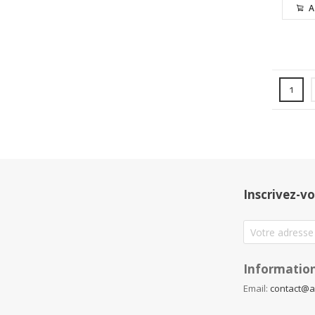
A
Page
Vous l
1
Inscrivez-vo
Information
Email:
contact@a