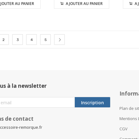
JOUTER AU PANIER
AJOUTER AU PANIER
AJ
isez actuellement la page
Page
Page
Page
Page
Page
Suivant
2
3
4
5
us à la newsletter
Inform
Inscription
Plan de si
s de contact
Mentions 
ccessoire-remorque.fr
CGV