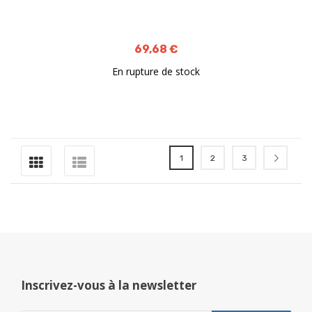
69,68 €
En rupture de stock
Page
Vous lisez actuellement la page
Page
Page
Page
Suiva
1
2
3
Inscrivez-vous à la newsletter