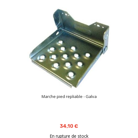
décroi
Marche pied repliable - Galva
34,10 €
En rupture de stock