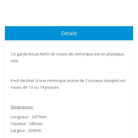
Details
Ce
garde-boue
ALKO de roues de remorque est en
plastique
noir.
Il est destiné à une remorque munie de
2 essieux
équipés en
roues de
13 ou 14 pouces.
Dimensions
:
Longueur :
1477mm
.
Hauteur :
345mm
.
Largeur :
220mm
.