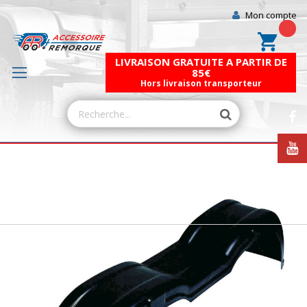
Mon compte
Mon pa
LIVRAISON GRATUITE A PARTIR DE
85€
Hors livraison transporteur
Skip
to
the
end
of
the
images
gallery