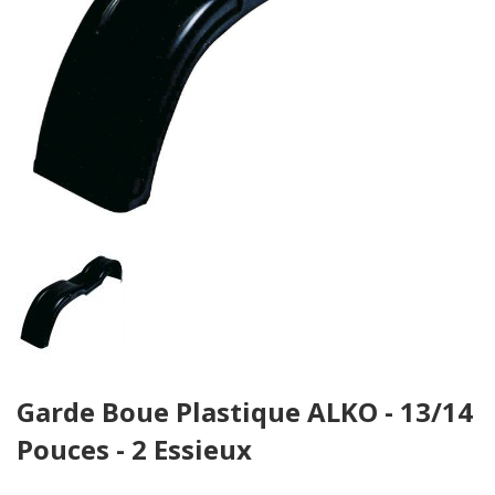
Skip
Garde Boue Plastique ALKO - 13/14
to
the
Pouces - 2 Essieux
beginning
of