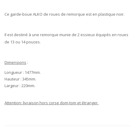
the
images
Ce
garde-boue
ALKO de roues de remorque est en
plastique
noir.
gallery
Il est destiné à une remorque munie de
2 essieux
équipés en roues
de
13 ou 14 pouces.
Dimensions
:
Longueur :
1477mm
.
Hauteur :
345mm
.
Largeur :
220mm
.
Attention: livraison hors corse dom-tom et étranger.