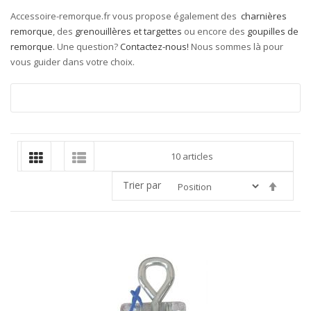
Accessoire-remorque.fr vous propose également des
charnières
remorque
, des
grenouillères et targettes
ou encore des
goupilles de
remorque
. Une question?
Contactez-nous!
Nous sommes là pour
vous guider dans votre choix.
10
articles
Trier par
Par
ordre
décroi