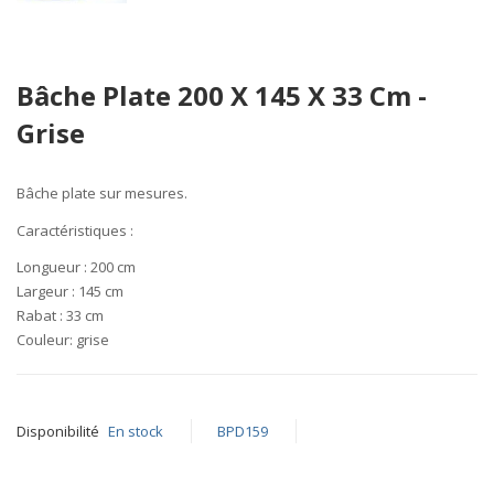
Skip
Bâche Plate 200 X 145 X 33 Cm -
to
the
Grise
beginning
of
the
Bâche plate sur mesures.
images
Caractéristiques
:
gallery
Longueur :
200 cm
Largeur :
145 cm
Rabat :
33
cm
Couleur:
grise
Disponibilité
En stock
BPD159