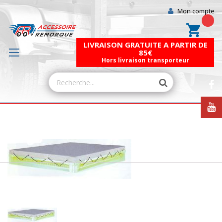
Mon compte
Mon pa
LIVRAISON GRATUITE A PARTIR DE
85€
Hors livraison transporteur
Skip
to
the
end
of
the
images
gallery