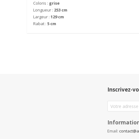
Coloris :
grise
Longueur :
253 cm
Largeur :
129 cm
Rabat :
5
cm
Inscrivez-vo
Information
Email:
contact@a