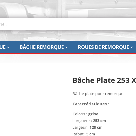
UE
BÂCHE REMORQUE
ROUES DE REMORQUE
Bâche Plate 253 X
Bâche plate pour remorque.
Caractéristiques :
Coloris :
grise
Longueur :
253 cm
Largeur :
129 cm
Rabat :
5
cm