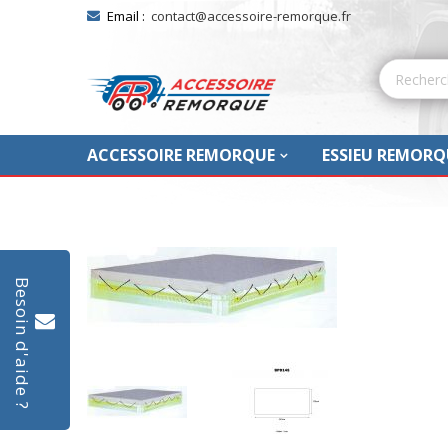
Email :
contact@accessoire-remorque.fr
ACCESSOIRE REMORQUE
ESSIEU REMORQ
Skip
to
Besoin d'aide ?
the
end
of
the
images
gallery