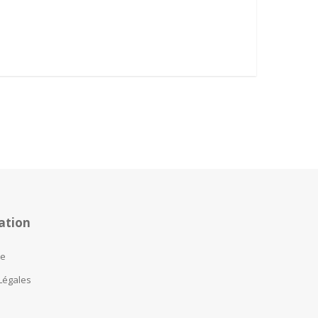
ation
te
Légales