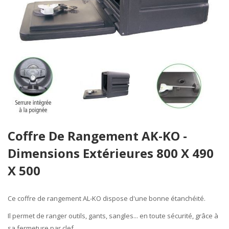
Skip
Coffre De Rangement AK-KO -
to
the
Dimensions Extérieures 800 X 490
beginning
X 500
of
the
images
Ce
coffre de rangement AL-KO
dispose d'une bonne
étanchéité
.
gallery
Il permet de ranger outils, gants, sangles... en toute sécurité, grâce à
sa
fermeture par clef.