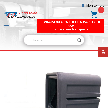
Mon compte
Mon pa
LIVRAISON GRATUITE A PARTIR DE
85€
Hors livraison transporteur
Skip
to
the
end
of
the
images
gallery