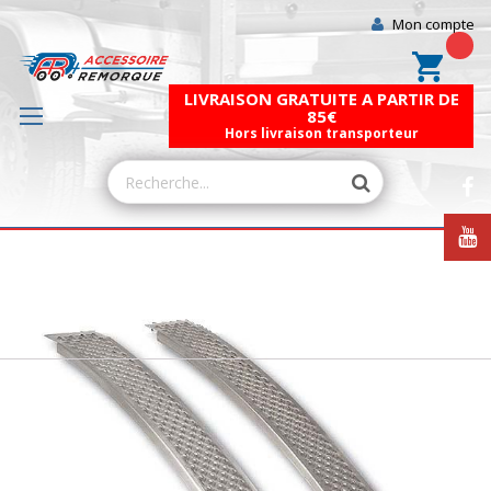
Mon compte
Mon pa
LIVRAISON GRATUITE A PARTIR DE
85€
Hors livraison transporteur
Skip
to
the
end
of
the
images
gallery