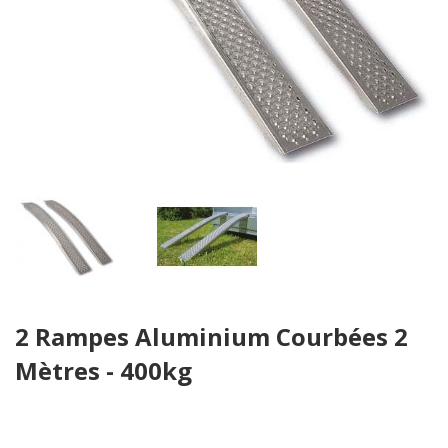
Skip
2 Rampes Aluminium Courbées 2
to
the
Mètres - 400kg
beginning
of
the
images