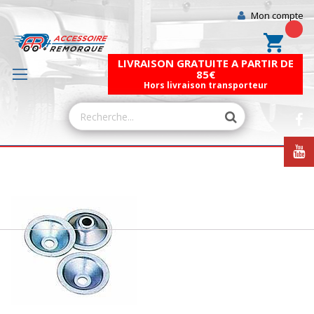
Mon compte
Mon pa
LIVRAISON GRATUITE A PARTIR DE
85€
Hors livraison transporteur
Skip
to
the
end
of
the
images
gallery