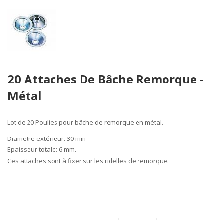
Skip
20 Attaches De Bâche Remorque -
to
the
Métal
beginning
of
the
Lot de 20 Poulies pour bâche de remorque en métal.
images
Diametre extérieur:
30 mm
gallery
Epaisseur totale:
6 mm.
Ces attaches sont à fixer sur les ridelles de remorque.