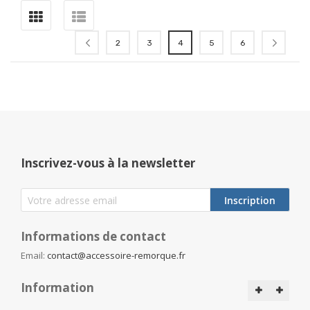
Page
Page
Page
Page
Vous lisez actuellement la page
Page
Page
Page
Précédent
Suiva
2
3
4
5
6
Inscrivez-vous à la newsletter
Inscription
Informations de contact
Email:
contact@accessoire-remorque.fr
Information