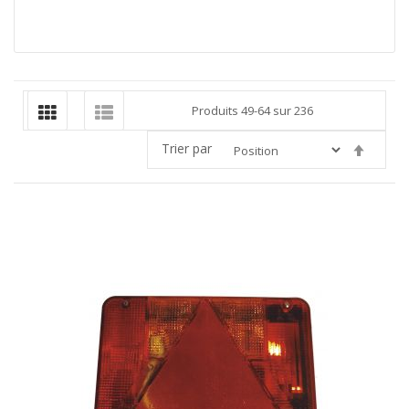
Produits
49
-
64
sur
236
Trier par
Par
ordre
décroi