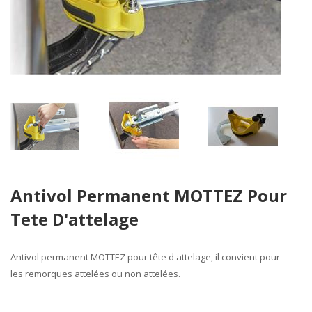
Skip
Antivol Permanent MOTTEZ Pour
to
the
Tete D'attelage
beginning
of
the
Antivol
permanent MOTTEZ
pour tête d'attelage, il convient pour
images
les
remorques attelées ou non attelées
.
gallery