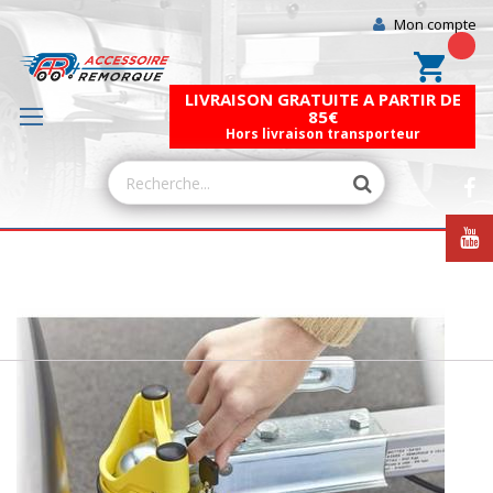
Mon compte
Mon pa
LIVRAISON GRATUITE A PARTIR DE
85€
Hors livraison transporteur
Skip
to
the
end
of
the
images
gallery