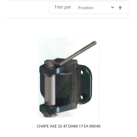
Trier par
Par
ordre
décroi
CHAPE AXE 32 4T DIAM 17 EA 90X40