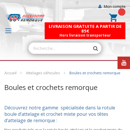
Mon compte
Mon pa
LIVRAISON GRATUITE A PARTIR DE
85€
Hors livraison transporteur
Accueil
Attelages véhicules
Boules et crochets remorque
Boules et crochets remorque
Découvrez notre gamme
spécialisée dans la rotule
boule d’attelage et crochet mixte
pour vos têtes
d’attelage de remorque :
Nos produits tels que la
rotule boule attelage
et le crochet mixte de