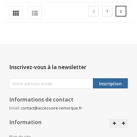
Page
Page
Page
Vous lise
Précédent
1
2
Inscrivez-vous à la newsletter
Inscription
Informations de contact
Email:
contact@accessoire-remorque.fr
Information
Plan de site