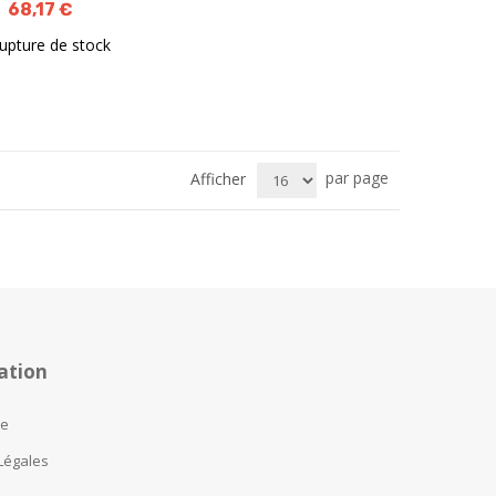
68,17 €
rupture de stock
par page
Afficher
ation
te
Légales