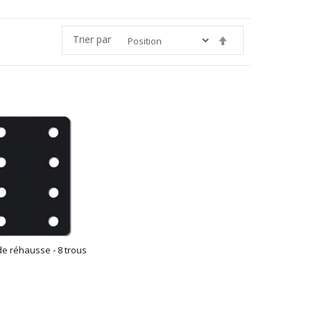
Trier par
Par
ordre
décroissant
e réhausse - 8 trous