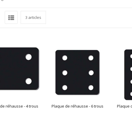
rille
Liste
r
3
articles
de réhausse - 4 trous
Plaque de réhausse - 6 trous
Plaque d