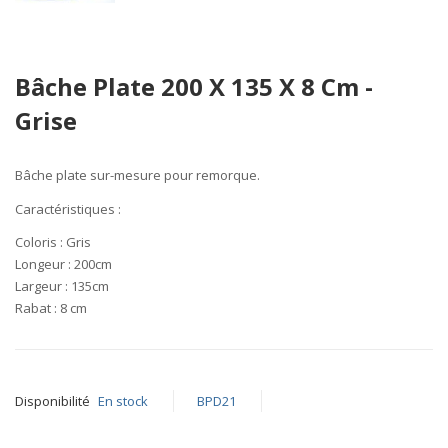
Skip
Bâche Plate 200 X 135 X 8 Cm -
to
the
Grise
beginning
of
the
Bâche plate sur-mesure pour remorque.
images
Caractéristiques
:
gallery
Coloris :
Gris
Longeur :
200cm
Largeur :
135cm
Rabat :
8
cm
Disponibilité
En stock
BPD21