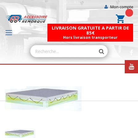
Mon compte
Mon pa
LIVRAISON GRATUITE A PARTIR DE
85€
Hors livraison transporteur
Skip
to
the
end
of
the
images
gallery