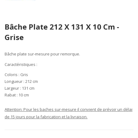
Skip
Bâche Plate 212 X 131 X 10 Cm -
to
the
Grise
beginning
of
the
Bâche plate sur-mesure pour remorque.
images
Caractéristiques
:
gallery
Coloris :
Gris
Longueur :
212 cm
Largeur :
131 cm
Rabat :
10
cm
Attention: Pour les baches sur-mesure il convient de prévoir un délai
de 15 jours pour la fabrication et la livraison.