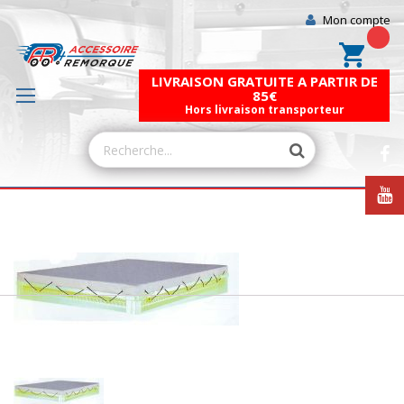
Mon compte
Mon pa
LIVRAISON GRATUITE A PARTIR DE
85€
Hors livraison transporteur
Skip
to
the
end
of
the
images
gallery