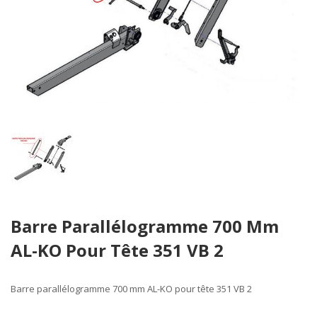
Skip
Barre Parallélogramme 700 Mm
to
the
AL-KO Pour Tête 351 VB 2
beginning
of
the
Barre parallélogramme 700 mm
AL-KO pour tête 351 VB 2
images
gallery