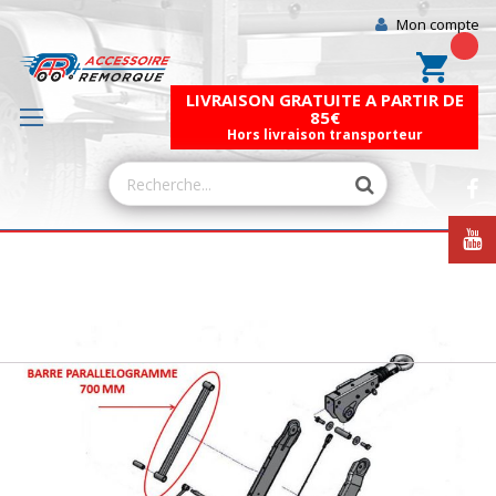
Mon compte
Mon pa
LIVRAISON GRATUITE A PARTIR DE
85€
Hors livraison transporteur
Skip
to
the
end
of
the
images
gallery