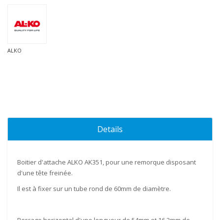
ALKO
Details
Boitier d'attache
ALKO AK351
, pour une remorque disposant
d'une tête freinée.
Il est à fixer sur un tube rond de
60mm
de diamètre.
Perçage horizontal d'une longueur de
54mm
et
16.2mm
de