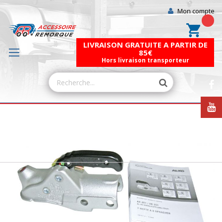
Mon compte
Mon pa
LIVRAISON GRATUITE A PARTIR DE
85€
Hors livraison transporteur
Skip
to
the
end
of
the
images
gallery