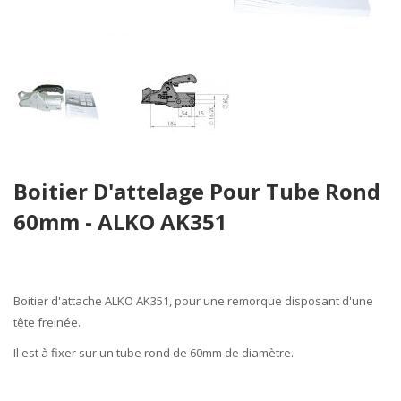
Skip
Boitier D'attelage Pour Tube Rond
to
the
60mm - ALKO AK351
beginning
of
the
images
Boitier d'attache
ALKO AK351
, pour une remorque disposant d'une
gallery
tête freinée.
Il est à fixer sur un tube rond de
60mm
de diamètre.