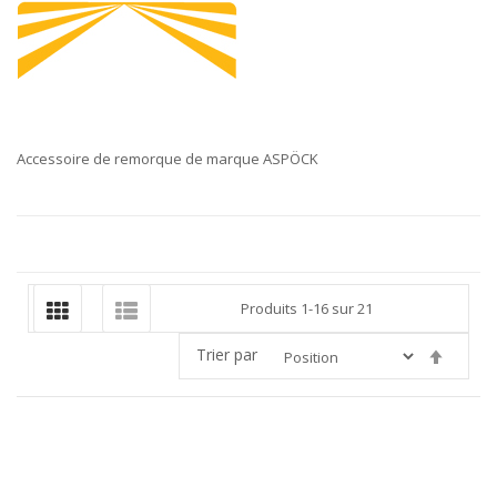
Accessoire de remorque de marque ASPÖCK
Produits
1
-
16
sur
21
Trier par
Par
ordre
décroi