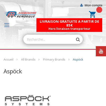
Mon compte
Mon pa
LIVRAISON GRATUITE A PARTIR DE
85€
Hors livraison transporteur
Accueil
All Brands
Primary Brands
Aspöck
Aspöck