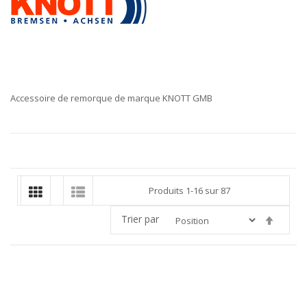
Accessoire de remorque de marque KNOTT GMB
Produits
1
-
16
sur
87
Trier par
Par
ordre
décroi