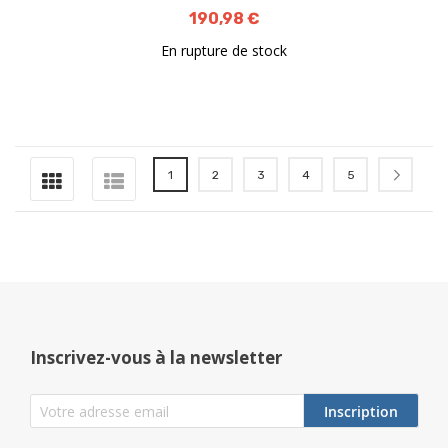
190,98 €
En rupture de stock
Page
Vous lisez actuellement la page
Page
Page
Page
Page
Page
Suiva
1
2
3
4
5
Inscrivez-vous à la newsletter
Inscription