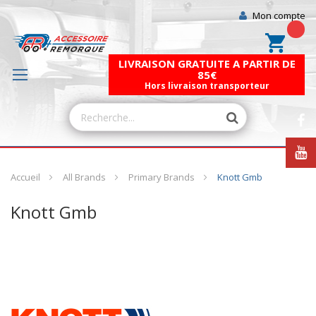
Mon compte
Mon pa
LIVRAISON GRATUITE A PARTIR DE
85€
Hors livraison transporteur
Accueil
All Brands
Primary Brands
Knott Gmb
Knott Gmb