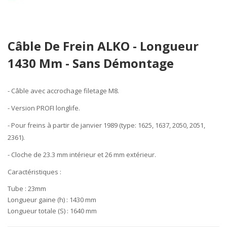
Skip
Câble De Frein ALKO - Longueur
to
the
1430 Mm - Sans Démontage
beginning
of
the
- Câble avec accrochage filetage M8.
images
- Version PROFI longlife.
gallery
- Pour freins à partir de janvier 1989 (type: 1625, 1637, 2050, 2051,
2361).
- Cloche de 23.3 mm intérieur et 26 mm extérieur.
Caractéristiques
:
Tube :
23mm
Longueur gaine (h) :
1430 mm
Longueur totale (S) :
1640 mm