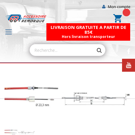
Mon compte
Mon pa
LIVRAISON GRATUITE A PARTIR DE
85€
Hors livraison transporteur
Skip
to
the
end
of
the
images
gallery