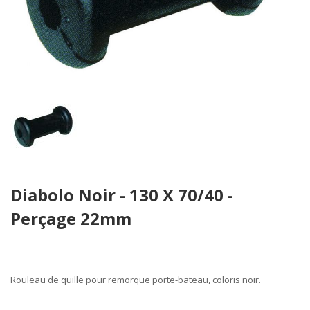
Skip
Diabolo Noir - 130 X 70/40 -
to
the
Perçage 22mm
beginning
of
the
images
Rouleau
de quille pour remorque
porte-bateau
, coloris noir.
gallery