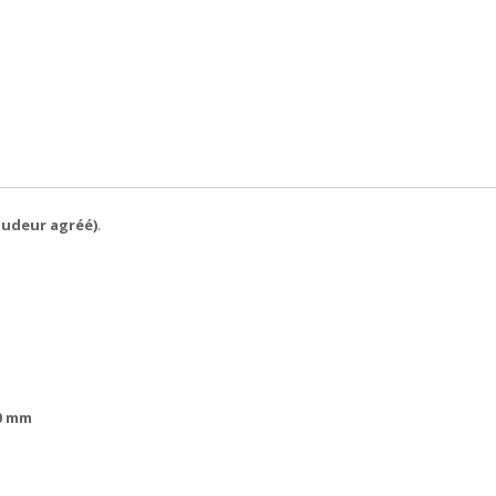
oudeur agréé)
.
0 mm