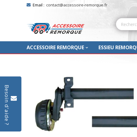
Email :
contact@accessoire-remorque.fr
ACCESSOIRE REMORQUE
ESSIEU REMORQ
Skip
to
Besoin d'aide ?
the
end
of
the
images
gallery