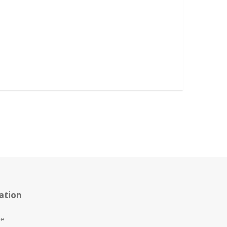
ation
te