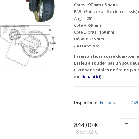
Corps :
97 mm / 6 pans
EAB : (Entraxe de fixation chassis
Angle:
25°
Cote A:
69 mm
Cote L (bras):
160 mm
Déport:
235 mm
-
Attention:
livraison hors corse dom-tom e
Essieu à souder par un soudeur
Livré sans câbles de freins (vo
en
cliquant ici
)
Disponibilité
En stock
752
844,00 €
867,02 €