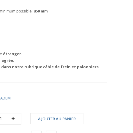
) minimum possible:
850 mm
t étranger.
 agrée.
ir dans notre rubrique câble de frein et palonniers
0ADEMI
AJOUTER AU PANIER