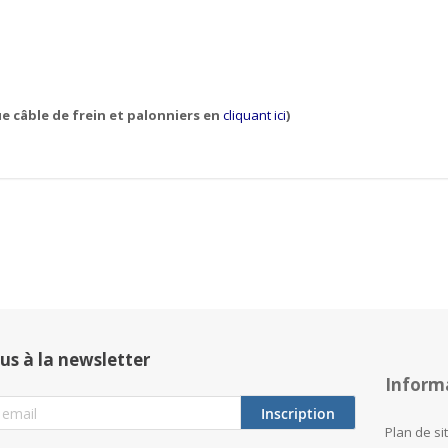
ue câble de frein et palonniers en
cliquant ici
)
us à la newsletter
Inform
Inscription
Plan de si