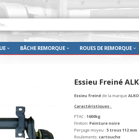
UE
BÂCHE REMORQUE
ROUES DE REMORQUE
Essieu Freiné ALK
Essieu freiné
de la marque
ALKO
Caractéristiques
:
PTAC :
1600kg
Finition:
Peinture noire
Perçage moyeu :
5 trous 112 mm
Roulements:
cartouche