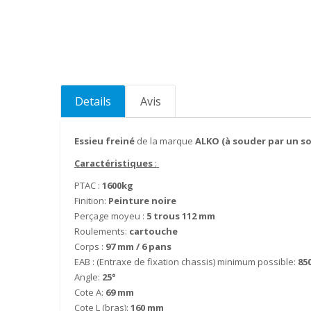
of
the
images
gallery
Details
Avis
Essieu freiné
de la marque
ALKO (à souder par un s
Caractéristiques
:
PTAC :
1600kg
Finition:
Peinture noire
Perçage moyeu :
5 trous 112 mm
Roulements:
cartouche
Corps :
97 mm / 6 pans
EAB : (Entraxe de fixation chassis) minimum possible:
85
Angle:
25°
Cote A:
69 mm
Cote L (bras):
160 mm