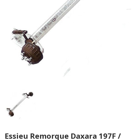
Skip
Essieu Remorque Daxara 197F /
to