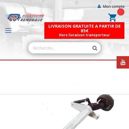
Mon compte
Mon pa
LIVRAISON GRATUITE A PARTIR DE
85€
Hors livraison transporteur
Skip
to
the
end
of
the
images
gallery