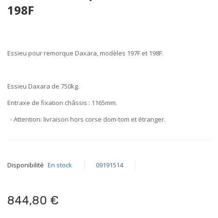
the
198F
beginning
of
the
images
Essieu pour remorque Daxara, modèles 197F et 198F.
gallery
Essieu Daxara de
750kg
.
Entraxe de fixation châssis :
1165mm
.
- Attention: livraison hors corse dom-tom et étranger.
Disponibilité
En stock
09191514
844,80 €