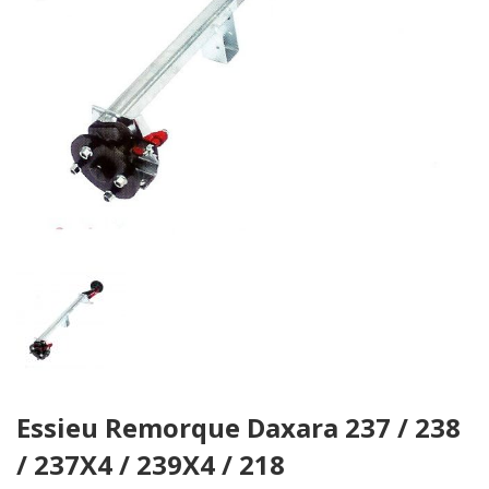
Skip
Essieu Remorque Daxara 237 / 238
to
the
/ 237X4 / 239X4 / 218
beginning