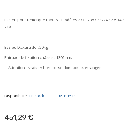
of
the
images
Essieu pour remorque Daxara, modèles 237 / 238 / 237x4 / 239x4 /
gallery
218.
Essieu Daxara de
750kg
.
Entraxe de fixation châssis :
1305mm
.
- Attention: livraison hors corse dom-tom et étranger.
Disponibilité
En stock
09191513
451,29 €