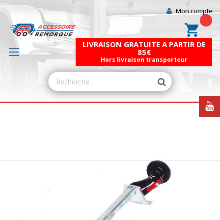
Mon compte
Mon pa
LIVRAISON GRATUITE A PARTIR DE
85€
Hors livraison transporteur
Skip
to
the
end
of
the
images
gallery