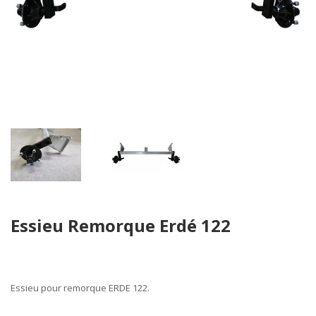
Skip
Essieu Remorque Erdé 122
to
the
beginning
of
the
Essieu pour remorque ERDE 122.
images
gallery