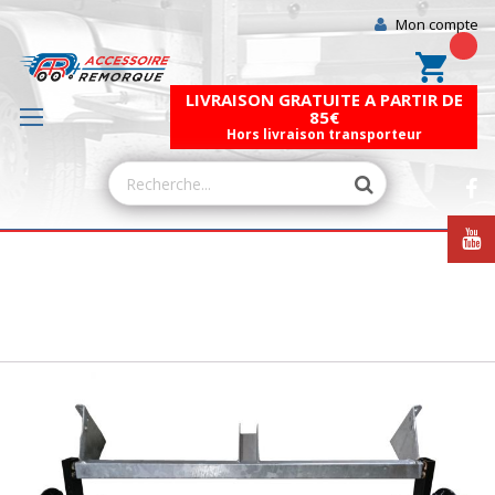
Mon compte
Mon pa
LIVRAISON GRATUITE A PARTIR DE
85€
Hors livraison transporteur
Skip
to
the
end
of
the
images
gallery