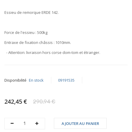
of
the
Essieu de remorque ERDE 142.
images
gallery
Force de l'essieu :
500kg
Entraxe de fixation châssis :
1010mm
.
- Attention: livraison hors corse dom-tom et étranger.
Disponibilité
En stock
09191535
242,45 €
290,94 €
AJOUTER AU PANIER