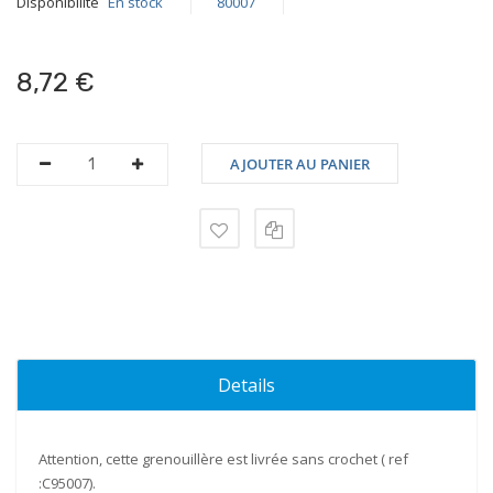
Disponibilité
En stock
80007
8,72 €
AJOUTER AU PANIER
Details
Attention
, cette grenouillère est livrée sans crochet ( ref
:C95007).