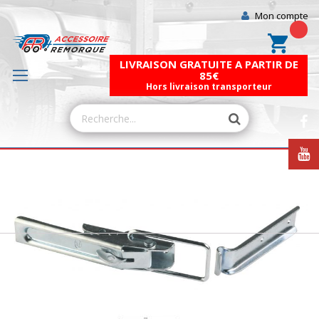
Mon compte
Mon pa
LIVRAISON GRATUITE A PARTIR DE
85€
Hors livraison transporteur
Skip
to
the
end
of
the
images
gallery