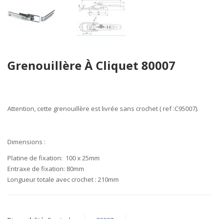
Skip
Grenouillère À Cliquet 80007
to
the
beginning
of
the
Attention
, cette grenouillère est livrée sans crochet ( ref :C95007).
images
gallery
Dimensions
:
Platine de fixation:
100 x 25mm
Entraxe de fixation:
80mm
Longueur totale avec crochet :
210mm