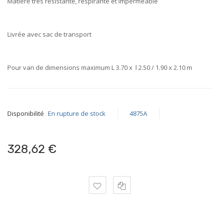
Matière très résistante, respirante et imperméable
gallery
Livrée avec sac de transport
Pour van de dimensions maximum L 3.70 x l 2.50 / 1.90 x 2.10 m
Disponibilité
En rupture de stock
4875A
328,62 €