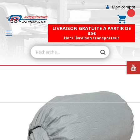
Mon compte
Mon pa
LIVRAISON GRATUITE A PARTIR DE
85€
Hors livraison transporteur
Skip
to
the
end
of
the
images
gallery