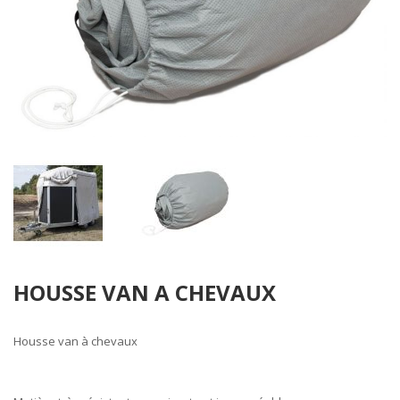
Skip
HOUSSE VAN A CHEVAUX
to
the
beginning
Housse van à chevaux
of
the
images