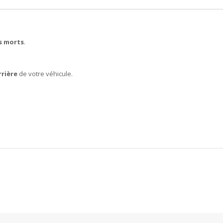
s morts
.
rrière
de votre véhicule.