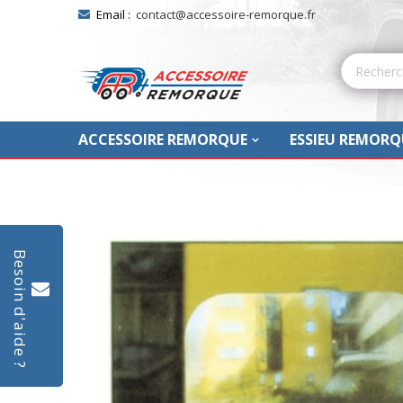
Email :
contact@accessoire-remorque.fr
ACCESSOIRE REMORQUE
ESSIEU REMORQ
Skip
to
Besoin d'aide ?
the
end
of
the
images
gallery