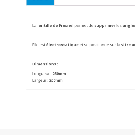
the
images
gallery
La
lentille de Fresnel
permet de
supprimer
les
angle
Elle est
électrostatique
et se positionne sur la
vitre a
Dimensions
:
Longueur :
250mm
Largeur :
200mm
.