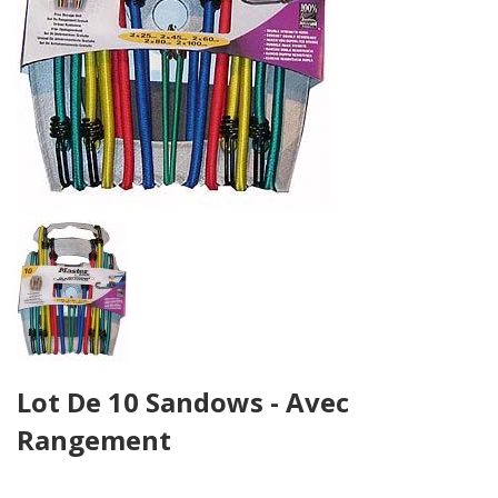
Skip
Lot De 10 Sandows - Avec
to
the
Rangement
beginning
of
the