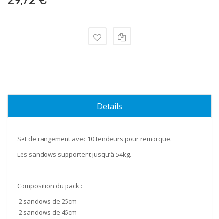
29,72 €
Details
Set de rangement avec
10
tendeurs pour remorque.
Les sandows supportent jusqu'à
54kg
.
Composition du pack
:
2 sandows de
25cm
2 sandows de
45cm