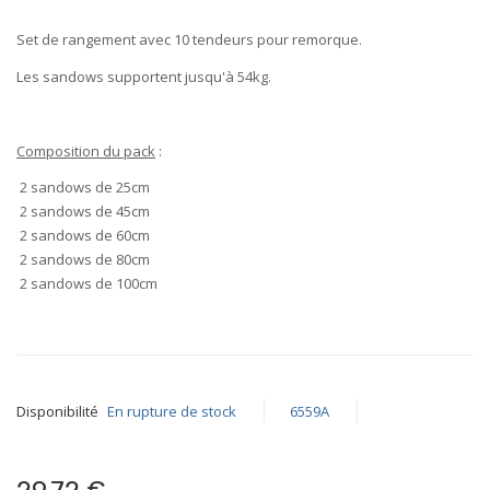
images
Set de rangement avec
10
tendeurs pour remorque.
gallery
Les sandows supportent jusqu'à
54kg
.
Composition du pack
:
2 sandows de
25cm
2 sandows de
45cm
2 sandows de
60cm
2 sandows de
80cm
2 sandows de
100cm
Disponibilité
En rupture de stock
6559A