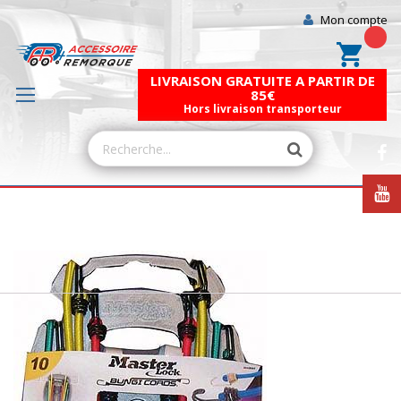
Mon compte
Mon pa
LIVRAISON GRATUITE A PARTIR DE
85€
Hors livraison transporteur
Skip
to
the
end
of
the
images
gallery