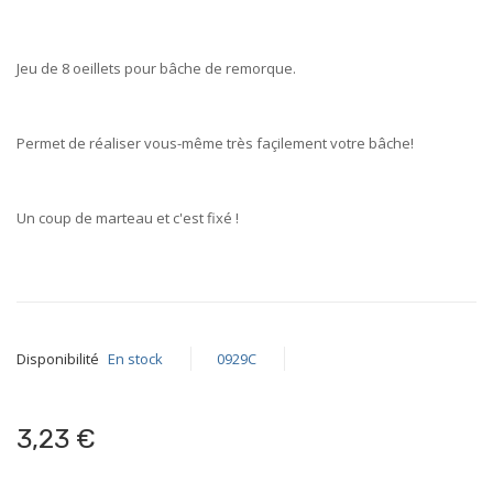
of
the
images
Jeu de 8 oeillets pour bâche de remorque.
gallery
Permet de réaliser vous-même très façilement votre bâche!
Un coup de marteau et c'est fixé !
Disponibilité
En stock
0929C
3,23 €