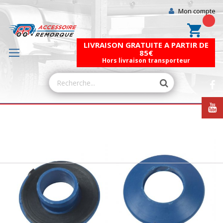
Mon compte
Mon pa
LIVRAISON GRATUITE A PARTIR DE
85€
Hors livraison transporteur
Skip
to
the
end
of
the
images
gallery