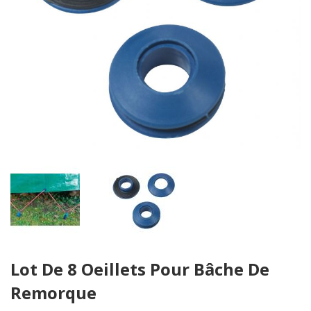
Skip
Lot De 8 Oeillets Pour Bâche De
to
the
Remorque
beginning