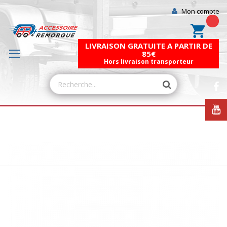
Mon compte
Mon pa
LIVRAISON GRATUITE A PARTIR DE
85€
Hors livraison transporteur
Skip
to
the
end
of
the
images
gallery