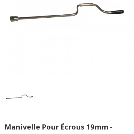
Skip
Manivelle Pour Écrous 19mm -
to
the