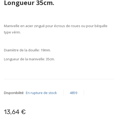
Longueur 35cm.
beginning
of
the
images
Manivelle
en
acier
zingué pour écrous de roues ou pour béquille
gallery
type vérin.
Diamètre de la douille:
19mm
.
Longueur de la manivelle:
35cm
.
Disponibilité
En rupture de stock
4859
13,64 €