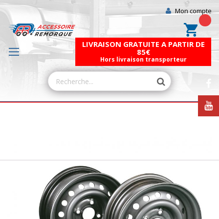
Mon compte
Mon pa
LIVRAISON GRATUITE A PARTIR DE
85€
Hors livraison transporteur
Skip
to
the
end
of
the
images
gallery