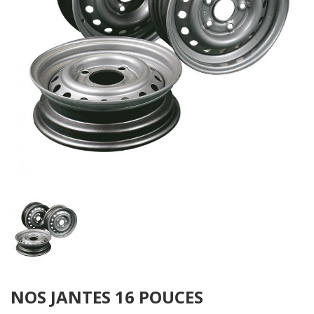
Skip
NOS JANTES 16 POUCES
to
the