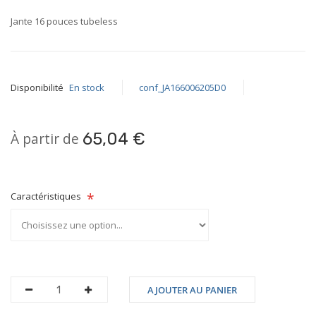
beginning
Jante 16 pouces tubeless
of
the
images
gallery
Disponibilité
En stock
conf_JA166006205D0
À partir de
65,04 €
Caractéristiques
AJOUTER AU PANIER