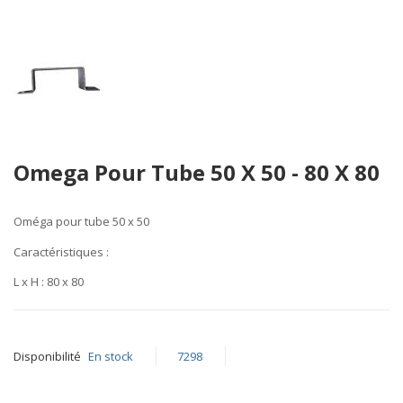
Skip
Omega Pour Tube 50 X 50 - 80 X 80
to
the
beginning
Oméga pour tube 50 x 50
of
the
Caractéristiques
:
images
L x H :
80 x 80
gallery
Disponibilité
En stock
7298