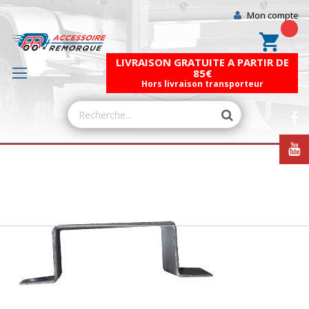
Mon compte
Mon pa
LIVRAISON GRATUITE A PARTIR DE
85€
Hors livraison transporteur
Skip
to
the
end
of
the
images
gallery