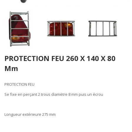
Skip
PROTECTION FEU 260 X 140 X 80
to
the
Mm
beginning
of
the
PROTECTION FEU
images
Se fixe en perçant 2 trous diamètre 8 mm puis un écrou
gallery
Longueur extérieure 275 mm