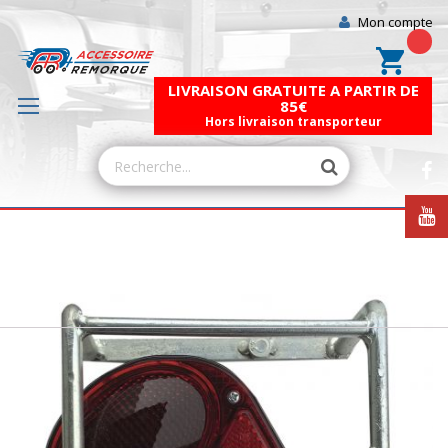
Mon compte
Mon pa
LIVRAISON GRATUITE A PARTIR DE
85€
Hors livraison transporteur
Skip
to
the
end
of
the
images
gallery