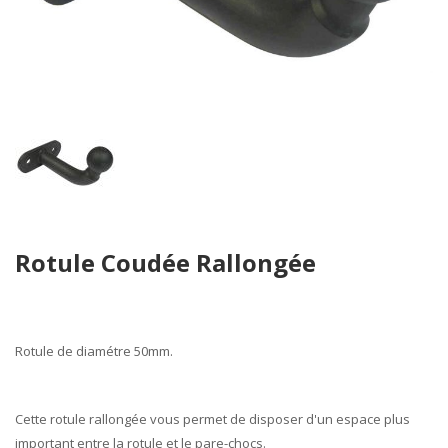
Skip
Rotule Coudée Rallongée
to
the
beginning
of
the
Rotule de diamétre
50mm
.
images
gallery
Cette
rotule rallongée
vous permet de disposer d'un
espace
plus
important entre la
rotule
et le
pare-chocs
.