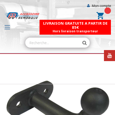
Mon compte
Mon pa
LIVRAISON GRATUITE A PARTIR DE
85€
Hors livraison transporteur
Skip
to
the
end
of
the
images
gallery