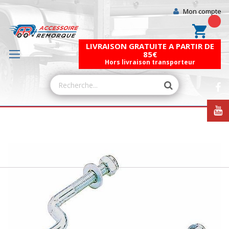
Mon compte
Mon pa
LIVRAISON GRATUITE A PARTIR DE
85€
Hors livraison transporteur
Skip
to
the
end
of
the
images
gallery