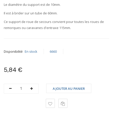
images
Le diamétre du support est de
10mm
.
gallery
Il est à brider sur un tube de
60mm
.
Ce support de roue de secours convient pour toutes les roues de
remorques ou caravanes d'entraxe
115mm
.
Disponibilité
En stock
6660
5,84 €
AJOUTER AU PANIER