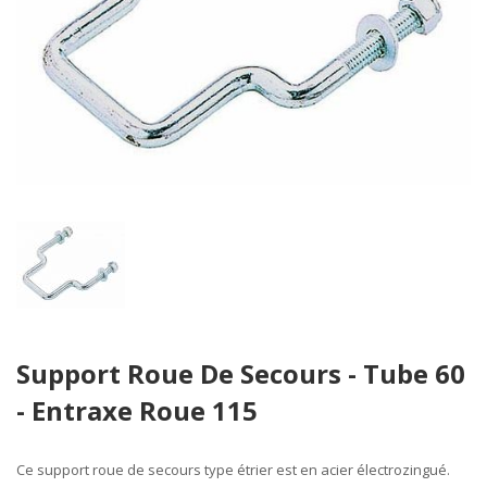
Skip
Support Roue De Secours - Tube 60
to
the
- Entraxe Roue 115
beginning
of
the
Ce
support roue
de secours type étrier est en
acier
électrozingué.