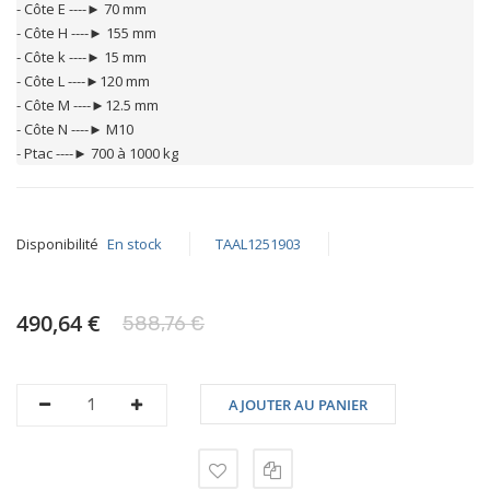
- Côte E ----► 70 mm

- Côte H ----► 155 mm

- Côte k ----► 15 mm

- Côte L ----►120 mm

- Côte M ----►12.5 mm

- Côte N ----► M10

- Ptac ----► 700 à 1000 kg
Disponibilité
En stock
TAAL1251903
490,64 €
588,76 €
AJOUTER AU PANIER