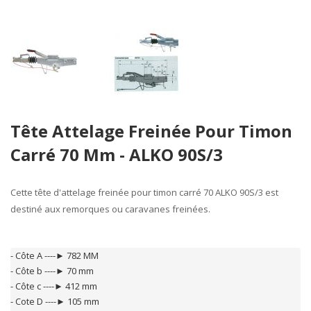
Skip
Tête Attelage Freinée Pour Timon
to
the
Carré 70 Mm - ALKO 90S/3
beginning
of
the
Cette
tête d'attelage freinée pour timon carré 70
ALKO 90S/3
est
images
destiné aux
remorques
ou
caravanes freinées
.
gallery
- Côte A ----► 782 MM

- Côte b ----► 70 mm

- Côte c ----► 412 mm

- Cote D ----► 105 mm
