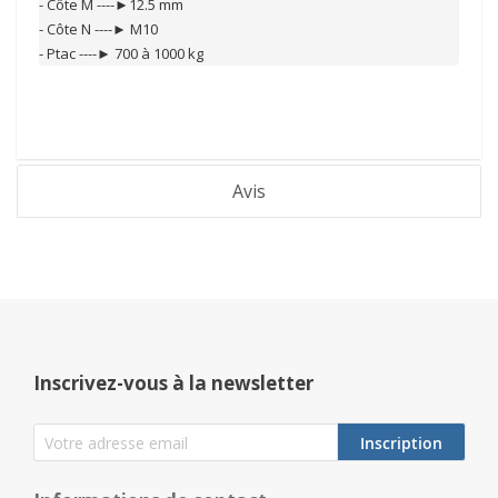
- Côte M ----►12.5 mm

- Côte N ----► M10

- Ptac ----► 700 à 1000 kg
Avis
Inscrivez-vous à la newsletter
Inscription