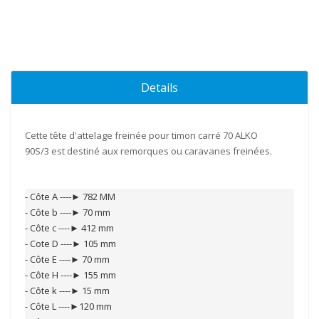
Details
Cette
tête d'attelage freinée pour timon carré 70
ALKO
90S/3
est destiné aux
remorques
ou
caravanes freinées
.
- Côte A ----► 782 MM

- Côte b ----► 70 mm

- Côte c ----► 412 mm

- Cote D ----► 105 mm

- Côte E ----► 70 mm

- Côte H ----► 155 mm

- Côte k ----► 15 mm

- Côte L ----►120 mm
