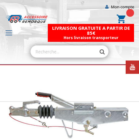
Mon compte
Mon pa
LIVRAISON GRATUITE A PARTIR DE
85€
Hors livraison transporteur
Skip
to
the
end
of
the
images
gallery