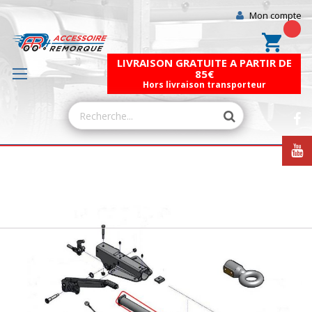
Mon compte
Mon pa
LIVRAISON GRATUITE A PARTIR DE
85€
Hors livraison transporteur
Skip
to
the
end
of
the
images
gallery