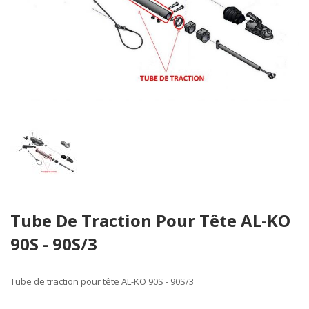
Skip
Tube De Traction Pour Tête AL-KO
to
the
90S - 90S/3
beginning
of
the
Tube de traction pour tête AL-KO 90S - 90S/3
images
gallery