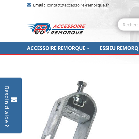
Email :
contact@accessoire-remorque.fr
ACCESSOIRE REMORQUE
ESSIEU REMORQ
Skip
to
Besoin d'aide ?
the
end
of
the
images
gallery