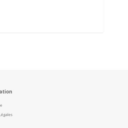
ation
te
Légales