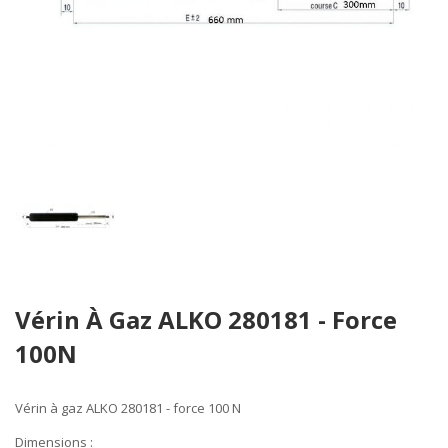
Skip
Vérin À Gaz ALKO 280181 - Force
to
the
100N
beginning
of
the
Vérin
à gaz ALKO 280181 - force 100 N
images
Dimensions
:
gallery