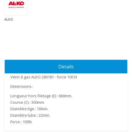
ALKO
Details
Vérin
à gaz ALKO 280181 - force 100 N
Dimensions
:
Longueur hors filetage (E) :
660mm
.
Course (C) :
300mm
.
Diamètre tige :
10mm
.
Diamètre tube :
22mm
.
Force :
100N
.