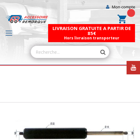
Mon compte
Mon pa
LIVRAISON GRATUITE A PARTIR DE
85€
Hors livraison transporteur
Skip
to
the
end
of
the
images
gallery