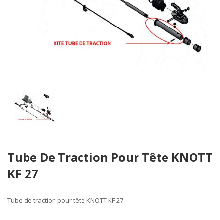
Skip
Tube De Traction Pour Tête KNOTT
to
the
KF 27
beginning
of
the
Tube de traction pour tête KNOTT KF 27
images
gallery