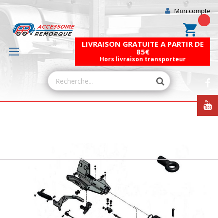
Mon compte
Mon pa
LIVRAISON GRATUITE A PARTIR DE
85€
Hors livraison transporteur
Skip
to
the
end
of
the
images
gallery