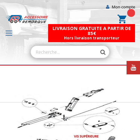
Mon compte
Mon pa
LIVRAISON GRATUITE A PARTIR DE
85€
Hors livraison transporteur
Skip
to
the
end
of
the
images
gallery