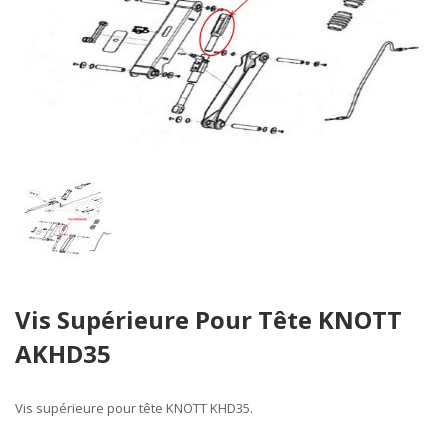
Skip
Vis Supérieure Pour Tête KNOTT
to
the
AKHD35
beginning
of
the
Vis supérieure pour tête
KNOTT KHD35.
images
gallery