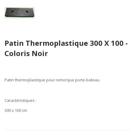
Skip
Patin Thermoplastique 300 X 100 -
to
the
Coloris Noir
beginning
of
the
images
Patin
thermoplastique pour remorque
porte-bateau.
gallery
Caractéristiques
:
300 x 100 cm